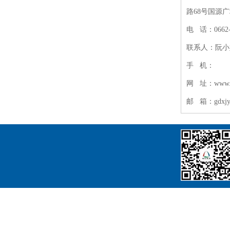
路68号国源
电 话：0662-2
联系人：阮小
手 机：
网 址：www.gd
邮 箱：gdxjya